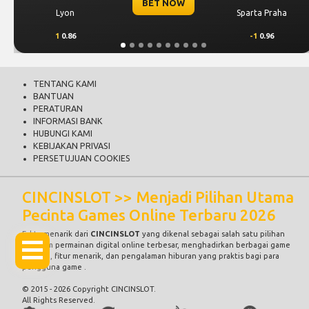
BET NOW
Sparta Praha
SK Sturm Graz
-1
0.96
-0.5
0.95
TENTANG KAMI
BANTUAN
PERATURAN
INFORMASI BANK
HUBUNGI KAMI
KEBIJAKAN PRIVASI
PERSETUJUAN COOKIES
CINCINSLOT >> Menjadi Pilihan Utama
Pecinta Games Online Terbaru 2026
Fakta menarik dari
CINCINSLOT
yang dikenal sebagai salah satu pilihan
platform permainan digital online terbesar, menghadirkan berbagai game
modern, fitur menarik, dan pengalaman hiburan yang praktis bagi para
pengguna game .
© 2015 - 2026 Copyright CINCINSLOT.
All Rights Reserved.