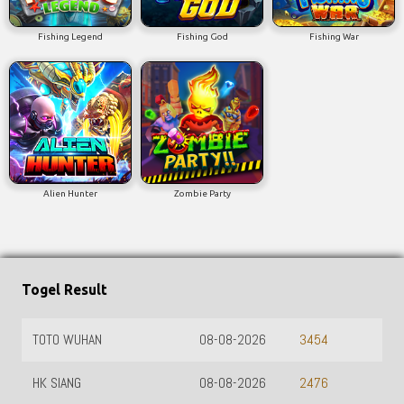
Fishing Legend
Fishing God
Fishing War
Alien Hunter
Zombie Party
Togel Result
TOTO WUHAN
08-08-2026
3454
HK SIANG
08-08-2026
2476