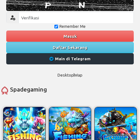
Remember Me
Masuk
Daftar Sekarang
Main di Telegram
Desktop
Wap
Spadegaming