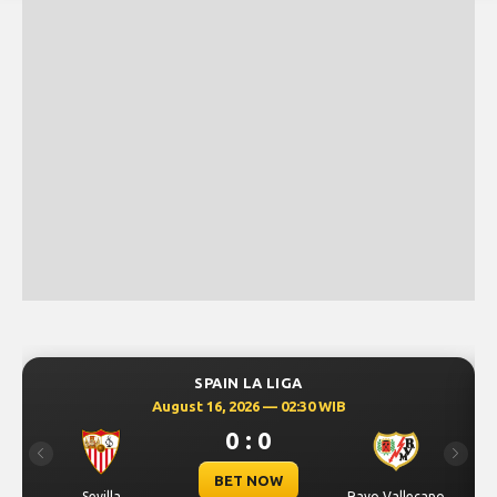
IN LA LIGA
SPAIN LA 
 2026 — 02:30 WIB
August 16, 2026 
0 : 0
0 : 
Previous
Next
ET NOW
BET N
Rayo Vallecano
Alaves